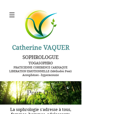
Catherine VAQUER
SOPHROLOGUE
YOGASOPHRO
PRATICIENNE
COHERENCE CARDIAQUE
LIBERATION EMOTIONNELLE (Méthodes Peat)
Acouphènes - hyperacousie
Alès - Saint Privat des Vieux
Pour Qui?
La sophrologie s'adresse à tous,